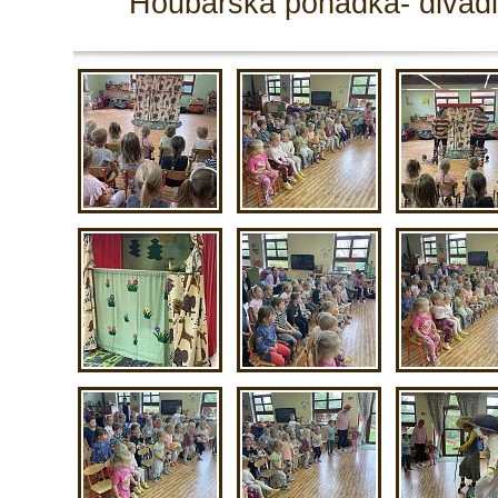
Houbařská pohádka- divadl