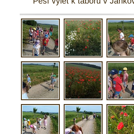
Pěší výlet k táboru v Janko